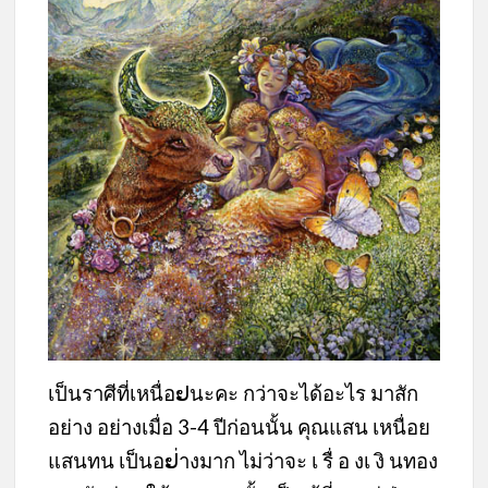
เป็นราศีที่เหนื่อຢนะคะ กว่าจะได้อะไร มาสัก
อย่าง อย่างเมื่อ 3-4 ปีก่อนนั้น คุณแสน เหนื่อย
แสนทน เป็นอຢ่างมาก ไม่ว่าจะ เ รื่ อ งเ งิ นทอง