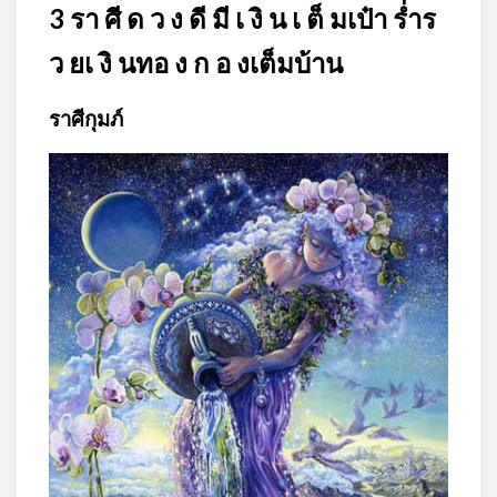
3 รา ศี ด ว ง ดี มี เ งิ น เ ต็ มเป๋า ร่ำร
ว ยเ งิ นทอ ง ก อ งเต็มบ้าน
ราศีกุมภ์