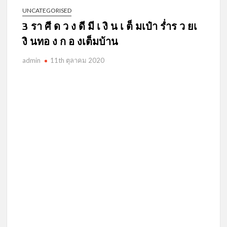
UNCATEGORISED
ภาพล่าสุด ของ น้องอดุลย์ 13 หมูป่า หลังเป็นหนุ่มนักเรียนนอก
3 รา ศี ด ว ง ดี มี เ งิ น เ ต็ มเป๋า ร่ำร ว ยเ
งิ นทอ ง ก อ งเต็มบ้าน
พญานาคประทานพรให้ 5 ลัคนาราศี มีเกณฑ์ได้ลาภลอย จะมี
เงินก้อนเข้ามือ
admin
11th ตุลาคม 2020
กบสองตัวแต่งงานกัน (สละเวลาอ่ า น สักนิด ชีวิตก้าวเร็วขึ้น)