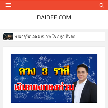
Skip
Search
to
content
DAIDEE.COM
พายุฤดูร้อนถล่ ม ลมกระโช ก ลูกเห็บตก
4 เ ทคนิคช่วยให้แอร์รถเย็นช่วงหน้าร้อน
เปิดราคาลุคที่ อั้ม ใส่ไปงานแต่งปอย ราคาสมตัวแม่
7 ปุ่มในรถ ห้ ามเผลอกดเด็ ด ข าด
10 ท่าทางจั บพวงมาลัยบอกนิสัย
น้ำผึ้งผส มน้ำมะนาว ค นอายุ 40 ปี ขึ้ นไป ค ว รดื่ มเป็น ประ จำ
“เราทุกคนมักจะตกเป็นผู้ ร้ า ย ในเรื่องเล่าของใครบางคน
เสมอ” 10 ข้อคิดดีๆ ที่อยากให้คุณได้อ่าน